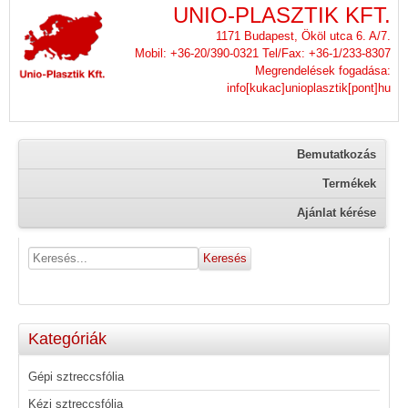
UNIO-PLASZTIK KFT.
1171 Budapest, Ököl utca 6. A/7.
Mobil: +36-20/390-0321 Tel/Fax: +36-1/233-8307
Megrendelések fogadása:
info[kukac]unioplasztik[pont]hu
Bemutatkozás
Termékek
Ajánlat kérése
Kategóriák
Gépi sztreccsfólia
Kézi sztreccsfólia