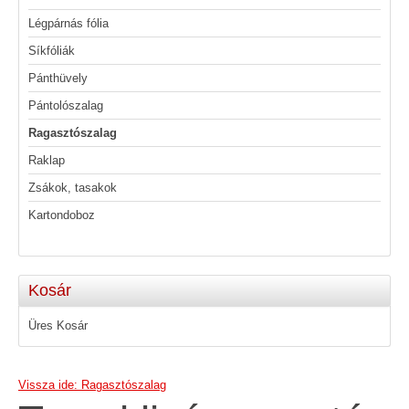
Légpárnás fólia
Síkfóliák
Pánthüvely
Pántolószalag
Ragasztószalag
Raklap
Zsákok, tasakok
Kartondoboz
Kosár
Üres Kosár
Vissza ide: Ragasztószalag