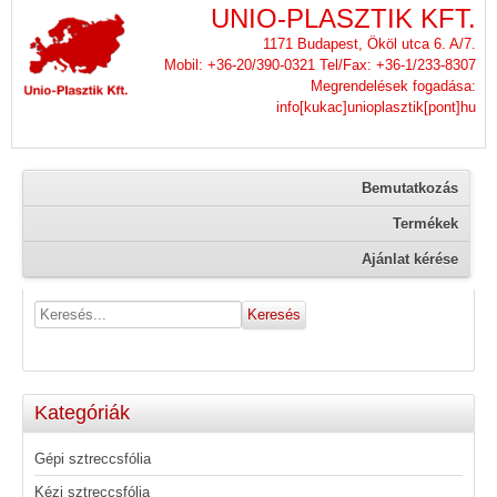
UNIO-PLASZTIK KFT.
1171 Budapest, Ököl utca 6. A/7.
Mobil: +36-20/390-0321 Tel/Fax: +36-1/233-8307
Megrendelések fogadása:
info[kukac]unioplasztik[pont]hu
Bemutatkozás
Termékek
Ajánlat kérése
Kategóriák
Gépi sztreccsfólia
Kézi sztreccsfólia