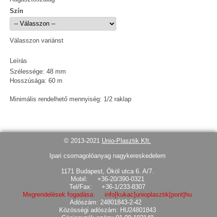
Szín
Válasszon variánst
Leírás
Szélessége: 48 mm
Hosszúsága: 60 m
Minimális rendelhető mennyiség: 1/2 raklap
© 2013-2021
Unio-Plasztik Kft.
Ipari csomagolóanyag nagykereskedelem
1171 Budapest, Ököl utca 6. A/7.
Mobil: +36-20/390-0321
Tel/Fax: +36-1/233-8307
Megrendelések fogadása: info[kukac]unioplasztik[pont]hu
Adószám: 24801843-2-42
Közösségi adószám: HU24801843