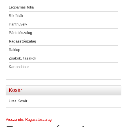
Légpárnás fólia
Síkfóliák
Pánthüvely
Pántolószalag
Ragasztószalag
Raklap
Zsákok, tasakok
Kartondoboz
Kosár
Üres Kosár
Vissza ide: Ragasztószalag