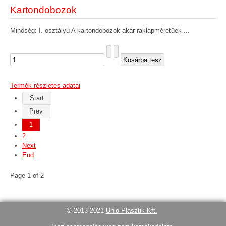
Kartondobozok
Minőség: I. osztályú A kartondobozok akár raklapméretűek ...
Termék részletes adatai
Start
Prev
1
2
Next
End
Page 1 of 2
© 2013-2021
Unio-Plasztik Kft.