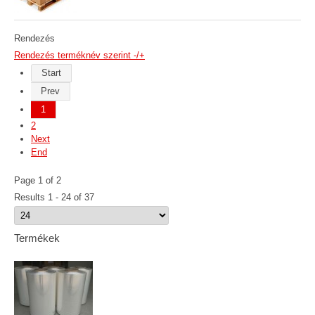
Rendezés
Rendezés terméknév szerint -/+
Start
Prev
1
2
Next
End
Page 1 of 2
Results 1 - 24 of 37
Termékek