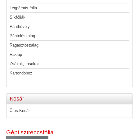
Légpárnás fólia
Síkfóliák
Pánthüvely
Pántolószalag
Ragasztószalag
Raklap
Zsákok, tasakok
Kartondoboz
Kosár
Üres Kosár
Gépi sztreccsfólia