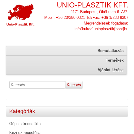
UNIO-PLASZTIK KFT.
1171 Budapest, Ököl utca 6. A/7.
Mobil: +36-20/390-0321 Tel/Fax: +36-1/233-8307
Megrendelések fogadása:
info[kukac]unioplasztik[pont]hu
Bemutatkozás
Termékek
Ajánlat kérése
Kategóriák
Gépi sztreccsfólia
Kézi sztreccsfólia